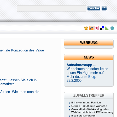
?
Suche
WERBUNG
amentale Konzeption des Value
NEWS
Aufnahmestopp ...
Wir nehmen ab sofort keine
neuen Einträge mehr auf.
Mehr dazu im
Blog
.
tet. Lassen Sie sich in
23.2.2009
anzmarktes.
n Aktien. Wie kann man die
ZUFALLSTREFFER
B-Instyle Young-Fashion
Gelong - 1000 gute Wünsche
Gesundheits-Webkatalog - das
Web Verzeichnis mit PR Vererbung
Inselberg-Mineralien