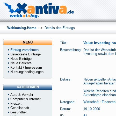
Webkatalog-Home
Details des Eintrags
MENÜ
Titel:
Value Investing n
Eintrag vornehmen
Beschreibung:
Das ist der Webauftri
Investing sowie dem i
Beliebteste Einträge
Neue Einträge
Neue Berichte
Kontakt / Impressum
Nutzungsbedingungen
Details:
Neben aktuellen Anla
Anlagefragen beraten 
KATEGORIEN
Welche Renditen sind 
Auto & Verkehr
Aktienbörse einschätz
Computer & Internet
Kategorie:
Wirtschaft
:
Finanzen
Freizeit
Gesellschaft
Datum:
19.10.2006
Gesundheit
ID:
81