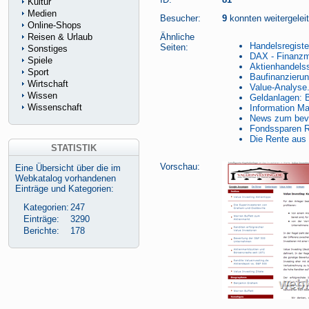
Kultur
Medien
Besucher:
9
konnten weitergeleit
Online-Shops
Reisen & Urlaub
Ähnliche
Handelsregiste
Seiten:
Sonstiges
DAX - Finanzm
Spiele
Aktienhandelss
Sport
Baufinanzieru
Wirtschaft
Value-Analyse.
Wissen
Geldanlagen: B
Wissenschaft
Information Ma
News zum bevo
Fondssparen R
Die Rente aus
STATISTIK
Vorschau:
Eine Übersicht über die im
Webkatalog vorhandenen
Einträge und Kategorien:
Kategorien:
247
Einträge:
3290
Berichte:
178