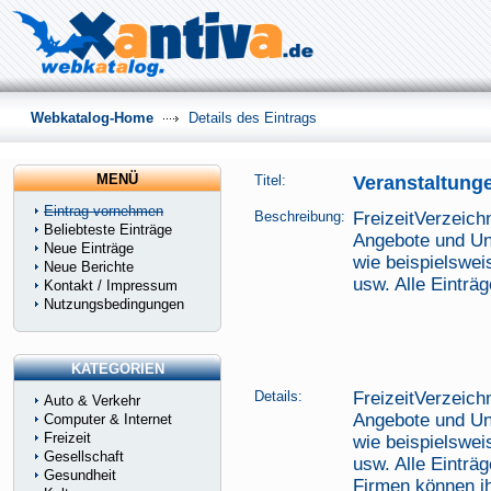
Webkatalog-Home
Details des Eintrags
MENÜ
Titel:
Veranstaltunge
Eintrag vornehmen
Beschreibung:
FreizeitVerzeichn
Beliebteste Einträge
Angebote und Un
Neue Einträge
wie beispielswei
Neue Berichte
usw. Alle Einträ
Kontakt / Impressum
Nutzungsbedingungen
KATEGORIEN
Details:
FreizeitVerzeichn
Auto & Verkehr
Angebote und Un
Computer & Internet
Freizeit
wie beispielswei
Gesellschaft
usw. Alle Einträ
Gesundheit
Firmen können ih