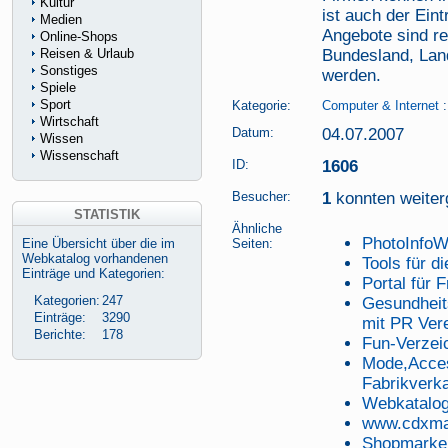
Kultur
ist auch der Ein
Medien
Angebote sind reg
Online-Shops
Reisen & Urlaub
Bundesland, Land
Sonstiges
werden.
Spiele
Sport
Kategorie:
Computer & Internet
Wirtschaft
Datum:
04.07.2007
Wissen
Wissenschaft
ID:
1606
Besucher:
1
konnten weiterg
STATISTIK
Ähnliche
PhotoInfoW
Eine Übersicht über die im
Seiten:
Webkatalog vorhandenen
Tools für 
Einträge und Kategorien:
Portal für F
Kategorien:
247
Gesundheit
Einträge:
3290
mit PR Ver
Berichte:
178
Fun-Verzei
Mode,Acces
Fabrikverka
Webkatalog
www.cdxma
Shopmarke