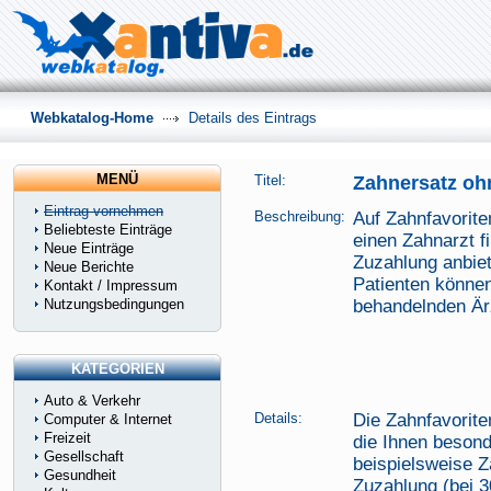
Webkatalog-Home
Details des Eintrags
MENÜ
Titel:
Zahnersatz oh
Eintrag vornehmen
Beschreibung:
Auf Zahnfavorite
Beliebteste Einträge
einen Zahnarzt f
Neue Einträge
Zuzahlung anbiet
Neue Berichte
Patienten können
Kontakt / Impressum
Nutzungsbedingungen
behandelnden Ärz
KATEGORIEN
Auto & Verkehr
Details:
Die Zahnfavorite
Computer & Internet
Freizeit
die Ihnen beson
Gesellschaft
beispielsweise Z
Gesundheit
Zuzahlung (bei 3