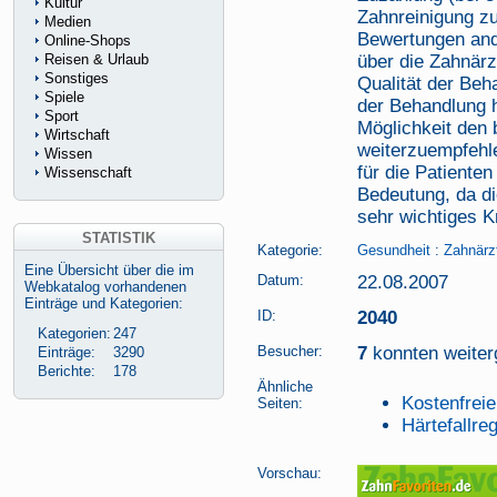
Kultur
Zahnreinigung z
Medien
Bewertungen and
Online-Shops
Reisen & Urlaub
über die Zahnärz
Sonstiges
Qualität der Be
Spiele
der Behandlung h
Sport
Möglichkeit den 
Wirtschaft
weiterzuempfehl
Wissen
für die Patiente
Wissenschaft
Bedeutung, da di
sehr wichtiges Kr
STATISTIK
Kategorie:
Gesundheit
:
Zahnärz
Eine Übersicht über die im
Datum:
22.08.2007
Webkatalog vorhandenen
Einträge und Kategorien:
ID:
2040
Kategorien:
247
Besucher:
7
konnten weiterg
Einträge:
3290
Berichte:
178
Ähnliche
Kostenfreie
Seiten:
Härtefallre
Vorschau: