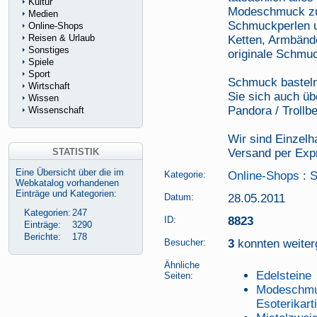
Kultur
Modeschmuck zu 
Medien
Schmuckperlen u
Online-Shops
Reisen & Urlaub
Ketten, Armbänd
Sonstiges
originale Schmuc
Spiele
Sport
Schmuck basteln
Wirtschaft
Sie sich auch ü
Wissen
Pandora / Trollb
Wissenschaft
Wir sind Einzelha
STATISTIK
Versand per Exp
Eine Übersicht über die im
Kategorie:
Online-Shops
:
S
Webkatalog vorhandenen
Einträge und Kategorien:
Datum:
28.05.2011
Kategorien:
247
ID:
8823
Einträge:
3290
Berichte:
178
Besucher:
3
konnten weiterg
Ähnliche
Edelsteine
Seiten:
Modeschmu
Esoterikar