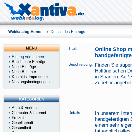
Webkatalog-Home
Details des Eintrags
MENÜ
Titel:
Online Shop m
handgefertig
Eintrag vornehmen
Beliebteste Einträge
Beschreibung:
Finden Sie super
Neue Einträge
Holländischen De
Neue Berichte
in Spanien. Auße
Kontakt / Impressum
Nutzungsbedingungen
Zubehör angebot
KATEGORIEN
Auto & Verkehr
Computer & Internet
Details:
In unserem Inter
Freizeit
handgefertigten 
Gesellschaft
einem sehr eigen
Gesundheit
tatsächlich alle