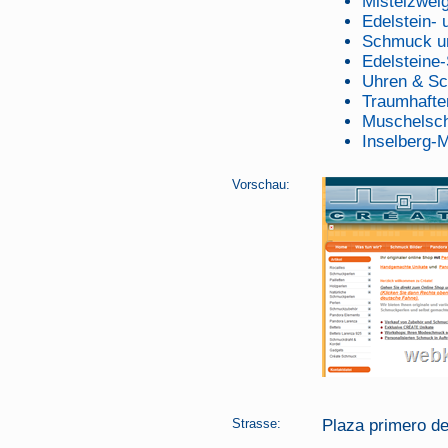
Mistelzweig
Edelstein-
Schmuck un
Edelstein
Uhren & Sc
Traumhafte
Muschelsch
Inselberg-M
Vorschau:
Strasse:
Plaza primero d