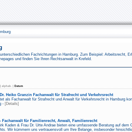
amburg
g
nterschiedlichen Fachrichtungen in Hamburg. Zum Beispiel: Arbeitsrecht, Erbr
mepages und finden Sie Ihren Rechtsanwalt in Krefeld.
|
alphab.
|
Datum
Dr. Heiko Granzin Fachanwalt für Strafrecht und Verkehrsrecht
etet als Fachanwalt für Strafrecht und Anwalt für Verkehrsrecht in Hamburg 
g -
[Details]
- Fachanwalt für Familienrecht, Anwalt, Familienrecht
rk Kaden & Frau Dr. Urte Andrae bieten eine umfassende Beratung auf dem G
ts. Wir kümmern uns vertrauensvoll um Ihre Belange, insbesonder hinsichtlic