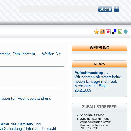
?
Suche
WERBUNG
echt, Familienrecht, ... Werfen Sie
NEWS
Aufnahmestopp ...
Wir nehmen ab sofort keine
neuen Einträge mehr auf.
Mehr dazu im
Blog
.
23.2.2009
kompetenten Rechtsbeistand und
ZUFALLSTREFFER
Snackbox Service
Gardinenstangen und
Vorhangstangen sowie
ebiet des Familien- und
Gardinenschienen von
h Scheidung, Unterhalt, Erbrecht -
INTERDECO