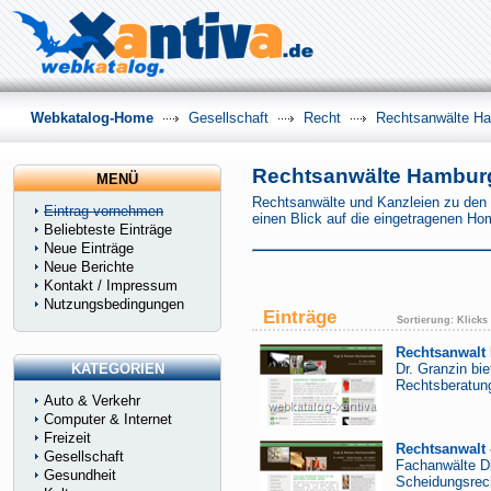
Webkatalog-Home
Gesellschaft
Recht
Rechtsanwälte H
Rechtsanwälte Hambur
MENÜ
Rechtsanwälte und Kanzleien zu den u
Eintrag vornehmen
einen Blick auf die eingetragenen Ho
Beliebteste Einträge
Neue Einträge
Neue Berichte
Kontakt / Impressum
Nutzungsbedingungen
Einträge
Sortierung:
Klicks
Rechtsanwalt 
KATEGORIEN
Dr. Granzin bi
Rechtsberatun
Auto & Verkehr
Computer & Internet
Freizeit
Rechtsanwalt 
Gesellschaft
Fachanwälte Di
Gesundheit
Scheidungsrech