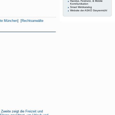
Handys, Festnetz, & Mobile
Kommunikation
Smart Webkatalog
Website der ASKÖ Steyrermühl
lte München
] [
Rechtsanwälte
e Zweite zeigt die
Freizeit und