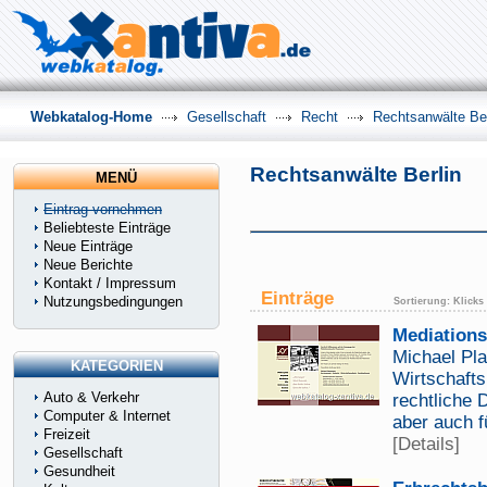
Webkatalog-Home
Gesellschaft
Recht
Rechtsanwälte Ber
Rechtsanwälte Berlin
MENÜ
Eintrag vornehmen
Beliebteste Einträge
Neue Einträge
Neue Berichte
Kontakt / Impressum
Einträge
Nutzungsbedingungen
Sortierung:
Klicks
Mediations
Michael Pl
KATEGORIEN
Wirtschaft
Auto & Verkehr
rechtliche 
Computer & Internet
aber auch f
Freizeit
[Details]
Gesellschaft
Gesundheit