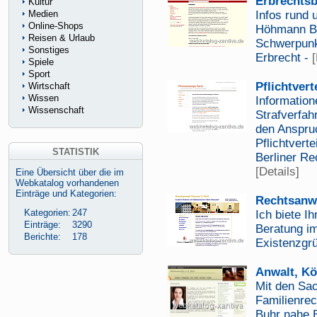
Erbrechtsb
Kultur
Medien
Infos rund
Online-Shops
Höhmann Be
Reisen & Urlaub
Schwerpunkt
Sonstiges
Erbrecht -
[
Spiele
Sport
Pflichtvert
Wirtschaft
Wissen
Information
Wissenschaft
Strafverfah
den Anspru
Pflichtverte
STATISTIK
Berliner Re
[Details]
Eine Übersicht über die im
Webkatalog vorhandenen
Einträge und Kategorien:
Rechtsanwa
Kategorien:
247
Ich biete Ih
Einträge:
3290
Beratung im
Berichte:
178
Existenzgr
Anwalt, Kö
Mit den Sa
Familienrec
Buhr nahe B