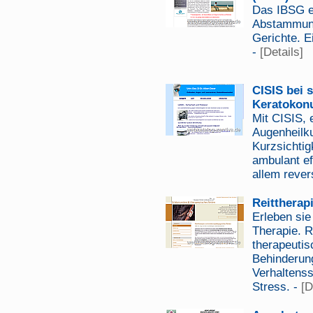
Das IBSG er
Abstammung
Gerichte. E
-
[Details]
CISIS bei 
Keratokon
Mit CISIS,
Augenheilku
Kurzsichtig
ambulant ef
allem rever
Reittherap
Erleben sie
Therapie. R
therapeuti
Behinderun
Verhaltens
Stress. -
[D