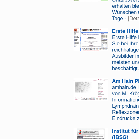
erhalten bl
Wünschen u
Tage -
[Deta
Erste Hilf
Erste Hilfe
Sie bei Ihr
reichhaltig
Ausbilder i
meisten uns
beschäftigt
Am Hain P
amhain.de i
von M. Krög
Informatio
Lymphdraina
Reflexzone
Eindrücke z
Institut f
(IBSG)