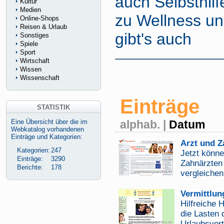
auch Selbsthilf
Kultur
Medien
zu Wellness un
Online-Shops
Reisen & Urlaub
gibt's auch
Sonstiges
Spiele
Sport
Wirtschaft
Wissen
Wissenschaft
Einträge
STATISTIK
Eine Übersicht über die im
alphab.
|
Datum
Webkatalog vorhandenen
Einträge und Kategorien:
Arzt und Z
Kategorien:
247
Jetzt könne
Einträge:
3290
Zahnärzten 
Berichte:
178
vergleichen
Vermittlun
Hilfreiche 
die Lasten d
Urlaubsver