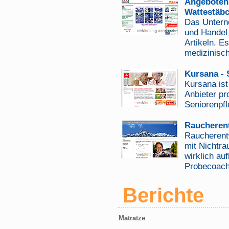
Angeboten 
Wattestäb
Das Unterne
und Handel
Artikeln. E
medizinisch
Kursana -
Kursana ist
Anbieter pr
Seniorenpfl
Raucheren
Raucherent
mit Nichtra
wirklich au
Probecoach
Berichte
Matratze