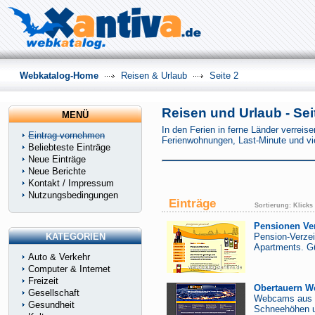
Webkatalog-Home
Reisen & Urlaub
Seite 2
Reisen und Urlaub - Sei
MENÜ
In den Ferien in ferne Länder verreis
Eintrag vornehmen
Ferienwohnungen, Last-Minute und v
Beliebteste Einträge
Neue Einträge
Neue Berichte
Kontakt / Impressum
Nutzungsbedingungen
Einträge
Sortierung:
Klicks
Pensionen Ver
KATEGORIEN
Pension-Verze
Apartments. Gü
Auto & Verkehr
Computer & Internet
Freizeit
Obertauern We
Gesellschaft
Webcams aus O
Gesundheit
Schneehöhen un