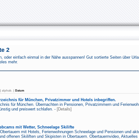
te 2
en, oder einfach einmal in der Nähe ausspannen! Gut sortierte Seiten über Urla
ieles mehr.
|
alphab.
|
Datum
zeichnis für München, Privatzimmer und Hotels inbegriffen.
ichnis für München. Übernachten in Pensionen, Privatzimmern und Ferienwo
nstig und preiswert schlafen. -
[Details]
bcams mit Wetter, Schneelage Skilifte
bertauern mit Hotels, Ferienwohnungen Schneelage und Pensionen und aktue
d offenen Skiliften und Skipisten in Obertauern. Obertauernvideo, Aktuelle