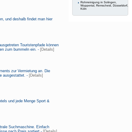
Rohrreinigung in Solingen,
Wuppertal, Remscheid, Düsseldorf,
Köln
en, und deshalb findet man hier
 ausgetreten Touristenpfade können
aden zum bummeln ein. -
[Details]
ments zur Vermietung an. Die
 ausgestattet. -
[Details]
Hotels und jede Menge Sport &
eutrale Suchmaschine. Einfach
se nach Preis sortiert -
[Details]