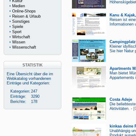
Kultur
Höhenskigebiet
Medien
Online-Shops
Kanu & Kajak,
Reisen & Urlaub
Reisen ist ein
Sonstiges
Informationen 
Spiele
Sport
Wirtschaft
Campingplatz 
Wissen
Kleiner idylli
Wissenschaft
Sie hier Natur
STATISTIK
Apartments M
Man bietet Mün
Eine Übersicht über die im
Appartements i
Webkatalog vorhandenen
Einträge und Kategorien:
Kategorien:
247
Einträge:
3290
Costa Adeje
Berichte:
178
Die beliebtest
Aktivitäten. -
[
kinkaa deine 
Unabhängig und
Produkt auswäh