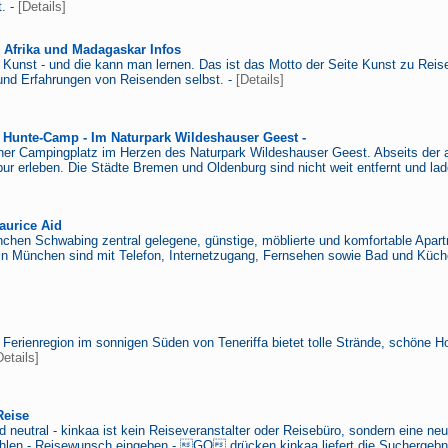
. -
[Details]
 Afrika und Madagaskar Infos
e Kunst - und die kann man lernen. Das ist das Motto der Seite Kunst zu Reis
und Erfahrungen von Reisenden selbst. -
[Details]
Hunte-Camp - Im Naturpark Wildeshauser Geest -
scher Campingplatz im Herzen des Naturpark Wildeshauser Geest. Abseits der
 pur erleben. Die Städte Bremen und Oldenburg sind nicht weit entfernt und l
aurice Aid
chen Schwabing zentral gelegene, günstige, möblierte und komfortable Apart
n München sind mit Telefon, Internetzugang, Fernsehen sowie Bad und Küche
e Ferienregion im sonnigen Süden von Teneriffa bietet tolle Strände, schöne 
Details]
Reise
 neutral - kinkaa ist kein Reiseveranstalter oder Reisebüro, sondern eine n
len - Reisewunsch eingeben - GO drücken kinkaa liefert die Suchergebnis