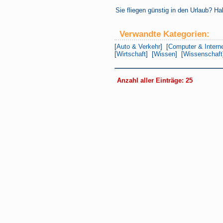
Sie fliegen günstig in den Urlaub? 
Verwandte Kategorien:
[
Auto & Verkehr
] [
Computer & Intern
[
Wirtschaft
] [
Wissen
] [
Wissenschaft
Anzahl aller Einträge: 25