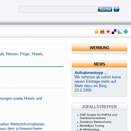
?
Suche
WERBUNG
ub, Reisen, Flüge, Hotels,
NEWS
Aufnahmestopp ...
Wir nehmen ab sofort keine
neuen Einträge mehr auf.
Mehr dazu im
Blog
.
23.2.2009
hnungen sowie Hotels und
ZUFALLSTREFFER
PHP Scripte für PHPKit und
Gameserveradmins
Sneakers Skateschuhe
llen Wetterinformationen,
Modellbau Tuning
s aus dem schneesicheren
fk-Webkatalog