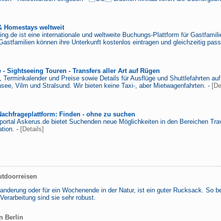
& Homestays weltweit
g.de ist eine internationale und weltweite Buchungs-Plattform für Gastfami
Gastfamilien können ihre Unterkunft kostenlos eintragen und gleichzeitig pas
 - Sightseeing Touren - Transfers aller Art auf Rügen
 Terminkalender und Preise sowie Details für Ausflüge und Shuttlefahrten au
see, Vilm und Stralsund. Wir bieten keine Taxi-, aber Mietwagenfahrten. -
[De
Nachfrageplattform: Finden - ohne zu suchen
ortal Askerus.de bietet Suchenden neue Möglichkeiten in den Bereichen Trav
tion. -
[Details]
utdoorreisen
Wanderung oder für ein Wochenende in der Natur, ist ein guter Rucksack. So b
Verarbeitung sind sie sehr robust.
n Berlin