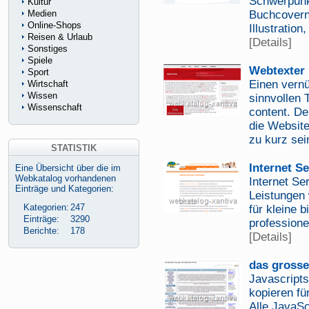
Schwerpunk
Kultur
Medien
Buchcovern
Online-Shops
Illustratio
Reisen & Urlaub
[Details]
Sonstiges
Spiele
Webtexter
Sport
Einen vernü
Wirtschaft
Wissen
sinnvollen 
Wissenschaft
content. Der
die Website
zu kurz sei
STATISTIK
Internet S
Eine Übersicht über die im
Webkatalog vorhandenen
Internet Se
Einträge und Kategorien:
Leistungen
Kategorien:
247
für kleine 
Einträge:
3290
professione
Berichte:
178
[Details]
das grosse
Javascript
kopieren f
Alle JavaSc