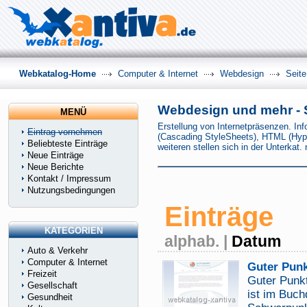
Webkatalog-Home
Computer & Internet
Webdesign
Seite
Webdesign und mehr - S
MENÜ
Erstellung von Internetpräsenzen. I
Eintrag vornehmen
(Cascading StyleSheets), HTML (Hy
Beliebteste Einträge
weiteren stellen sich in der Unterka
Neue Einträge
Neue Berichte
Kontakt / Impressum
Nutzungsbedingungen
Einträge
KATEGORIEN
alphab.
|
Datum
Auto & Verkehr
Computer & Internet
Guter Punk
Freizeit
Guter Punkt
Gesellschaft
ist im Buch
Gesundheit