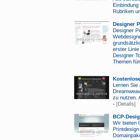
Einbindung
Rubriken unt
Designer P
Designer Por
Webdesigner
grundsätzli
erster Lini
Designer To
Themen fün
Kostenlose
Lernen Sie 
Dreamweave
zu nutzen. 
-
[Details]
BCP-Design 
Wir bieten 
Printdesign
Domainpake