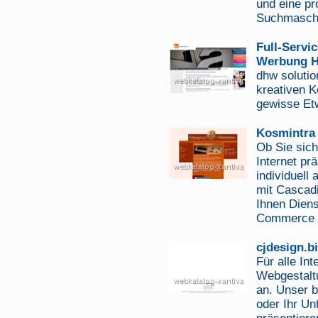
und eine pr
Suchmaschi
Full-Servi
Werbung H
dhw solutio
kreativen K
gewisse Et
Kosmintra
Ob Sie sich
Internet pr
individuell
mit Cascadi
Ihnen Diens
Commerce 
cjdesign.b
Für alle Int
Webgestalt
an. Unser b
oder Ihr Un