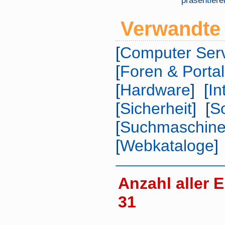
präsentiere
Verwandte 
[
Computer Ser
[
Foren & Porta
[
Hardware
] [
In
[
Sicherheit
] [
S
[
Suchmaschin
[
Webkataloge
]
Anzahl aller E
31