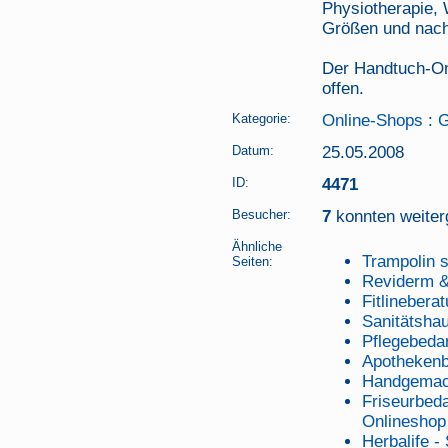
Physiotherapie,
Größen und nach
Der Handtuch-Onl
offen.
Kategorie:
Online-Shops
:
G
Datum:
25.05.2008
ID:
4471
Besucher:
7
konnten weiterg
Ähnliche
Trampolin 
Seiten:
Reviderm &
Fitlinebera
Sanitätsha
Pflegebedar
Apothekenb
Handgemac
Friseurbed
Onlineshop
Herbalife -