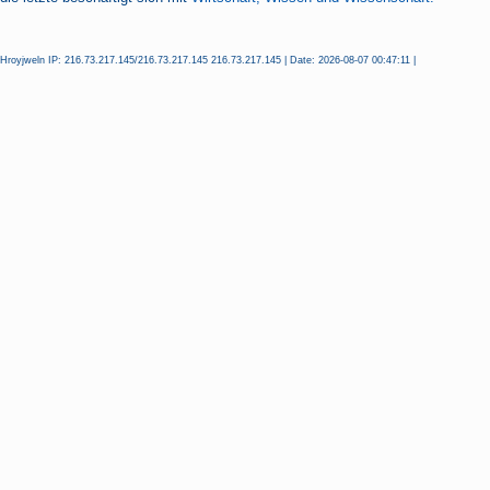
Hroyjweln IP: 216.73.217.145/216.73.217.145 216.73.217.145 | Date: 2026-08-07 00:47:11 |