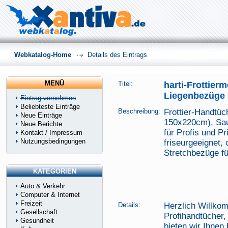
Webkatalog-Home
Details des Eintrags
MENÜ
Titel:
harti-Frottier
Liegenbezüge
Eintrag vornehmen
Beliebteste Einträge
Beschreibung:
Frottier-Handtüc
Neue Einträge
150x220cm), Sau
Neue Berichte
für Profis und Pr
Kontakt / Impressum
Nutzungsbedingungen
friseurgeeignet,
Stretchbezüge fü
KATEGORIEN
Auto & Verkehr
Computer & Internet
Freizeit
Details:
Herzlich Willko
Gesellschaft
Profihandtücher
Gesundheit
bieten wir Ihnen