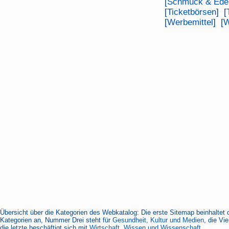
[
Schmuck & Edel
[
Ticketbörsen
] [
[
Werbemittel
] [
W
Übersicht über die Kategorien des Webkatalog: Die erste Sitemap beinhaltet 
Kategorien an, Nummer Drei steht für
Gesundheit, Kultur und Medien
, die Vi
die letzte beschäftigt sich mit
Wirtschaft, Wissen und Wissenschaft.