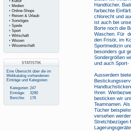
Kultur
Handtücher, Bad
Medien
farbechte Einfär
Online-Shops
Reisen & Urlaub
chlorecht und a
Sonstiges
ist auch bei uns
Spiele
Borte noch die 
Sport
Waschen. Für de
Wirtschaft
den Frisör, im Ko
Wissen
Sportmedizin un
Wissenschaft
besonders gut ge
Sondergrößen wi
STATISTIK
und auch Sport-
Eine Übersicht über die im
Ausserdem bieten
Webkatalog vorhandenen
Einträge und Kategorien:
Bestickungsserv
Handtuchstickere
Kategorien:
247
Ihren Werbezwec
Einträge:
3290
Berichte:
178
besticken wir u
Teamnamen. Als 
Tücher beispiel
versehen werden
Stretchbezügen f
Lagerungsgeräten