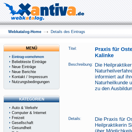
Webkatalog-Home
Details des Eintrags
MENÜ
Titel:
Praxis für Ost
Kalinke
Eintrag vornehmen
Beliebteste Einträge
Beschreibung:
Die Heilpraktike
Neue Einträge
Naturheilverfahr
Neue Berichte
informiert auf ih
Kontakt / Impressum
Nutzungsbedingungen
Naturheilkunde u
zu den Ausbildun
KATEGORIEN
Auto & Verkehr
Computer & Internet
Freizeit
Details:
Die Praxis für O
Gesellschaft
Heilpraktikerin 
Gesundheit
über Möglichkeit