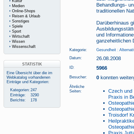
Kultur
Behandlungs- un
Medien
traditionellen Na
Online-Shops
Reisen & Urlaub
Sonstiges
Darüberhinaus gi
Spiele
Ausbildungsstätt
Sport
und Informatione
Wirtschaft
ganzeheitlichen 
Wissen
Wissenschaft
Kategorie:
Gesundheit
:
Alternat
Datum:
26.08.2008
STATISTIK
ID:
5966
Eine Übersicht über die im
Besucher:
0
konnten weiterg
Webkatalog vorhandenen
Einträge und Kategorien:
Ähnliche
Kategorien:
247
Czech und D
Seiten:
Einträge:
3290
Praxis in Be
Berichte:
178
Osteopathi
Osteopathi
Troisdorf 
Heilprakti
Osteopathi
Praxis Jutt