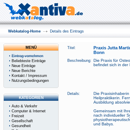
Webkatalog-Home
Details des Eintrags
MENÜ
Titel:
Praxis Jutta Mart
Bonn
Eintrag vornehmen
Beschreibung:
Die Praxis für Oste
Beliebteste Einträge
befindet sich in de
Neue Einträge
Neue Berichte
Kontakt / Impressum
Nutzungsbedingungen
Details:
Die Praxisinhaberin
KATEGORIEN
Heilpraktikerin. Fer
Ausbildung absolvie
Auto & Verkehr
Computer & Internet
Gemeinsam mit Ihre
nach individueller 
Freizeit
physiotherapeutisc
Gesellschaft
und Babys.
Gesundheit