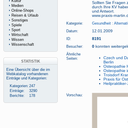
Kultur
Sollten Sie Fragen
Medien
durch Ihre KV habe
Online-Shops
und Antwort.
Reisen & Urlaub
www.praxis-martin.
Sonstiges
Kategorie:
Gesundheit
:
Alternat
Spiele
Sport
Datum:
12.01.2009
Wirtschaft
ID:
8191
Wissen
Wissenschaft
Besucher:
0
konnten weitergele
Ähnliche
Czech und Dat
Seiten:
STATISTIK
Berlin
Osteopathie 
Eine Übersicht über die im
Osteopathie 
Webkatalog vorhandenen
Troisdorf Kr
Einträge und Kategorien:
Praxis für Os
Heilpraktike
Kategorien:
247
Einträge:
3290
Vorschau:
Berichte:
178