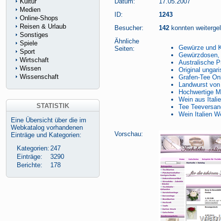
Kultur
Datum:
17.05.2007
Medien
ID:
1243
Online-Shops
Reisen & Urlaub
Besucher:
142
konnten weitergele
Sonstiges
Ähnliche
Spiele
Gewürze und Kr
Seiten:
Sport
Gewürzdosen, 
Wirtschaft
Australische 
Wissen
Original ungar
Wissenschaft
Grafen-Tee Onl
Landwurst von
Hochwertige 
Wein aus Itali
STATISTIK
Tee Teeversan
Wein Italien W
Eine Übersicht über die im
Webkatalog vorhandenen
Vorschau:
Einträge und Kategorien:
Kategorien:
247
Einträge:
3290
Berichte:
178