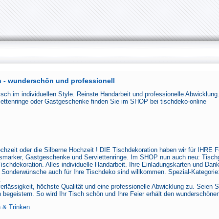
 - wunderschön und professionell
isch im individuellen Style. Reinste Handarbeit und professionelle Abwicklun
iettenringe oder Gastgeschenke finden Sie im SHOP bei tischdeko-online
hzeit oder die Silberne Hochzeit ! DIE Tischdekoration haben wir für IHRE F
asmarker, Gastgeschenke und Serviettenringe. Im SHOP nun auch neu: Tisc
Tischdekoration. Alles individuelle Handarbeit. Ihre Einladungskarten und Da
Sonderwünsche auch für Ihre Tischdeko sind willkommen. Spezial-Kategorie
.
erlässigkeit, höchste Qualität und eine professionelle Abwicklung zu. Seien 
n begeistern. So wird Ihr Tisch schön und Ihre Feier erhält den wunderschön
 & Trinken