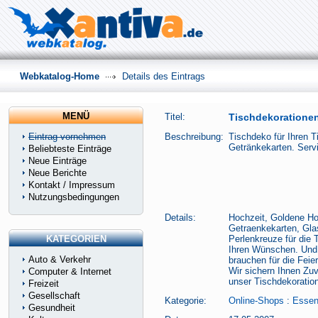
Webkatalog-Home
Details des Eintrags
MENÜ
Titel:
Tischdekorationen
Eintrag vornehmen
Beschreibung:
Tischdeko für Ihren T
Getränkekarten. Serv
Beliebteste Einträge
Neue Einträge
Neue Berichte
Kontakt / Impressum
Nutzungsbedingungen
Details:
Hochzeit, Goldene Hoc
Getraenkekarten, Gl
KATEGORIEN
Perlenkreuze für die 
Ihren Wünschen. Und 
Auto & Verkehr
brauchen für die Feier
Wir sichern Ihnen Zuv
Computer & Internet
unser Tischdekoratio
Freizeit
Gesellschaft
Kategorie:
Online-Shops
:
Essen
Gesundheit