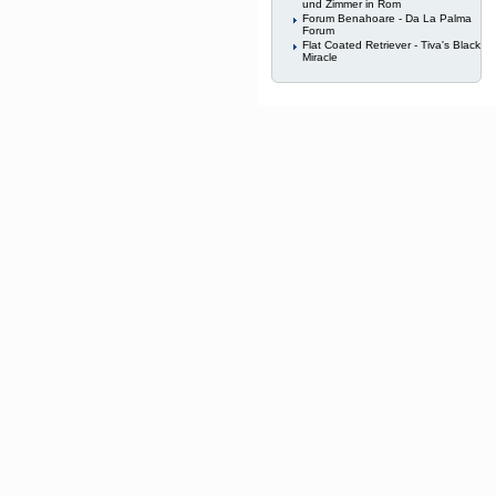
und Zimmer in Rom
Forum Benahoare - Da La Palma
Forum
Flat Coated Retriever - Tiva's Black
Miracle