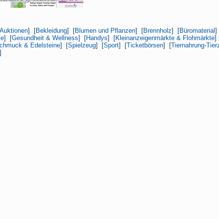
Auktionen
] [
Bekleidung
] [
Blumen und Pflanzen
] [
Brennholz
] [
Büromaterial
]
ke
] [
Gesundheit & Wellness
] [
Handys
] [
Kleinanzeigenmärkte & Flohmärkte
]
chmuck & Edelsteine
] [
Spielzeug
] [
Sport
] [
Ticketbörsen
] [
Tiernahrung-Tier
]