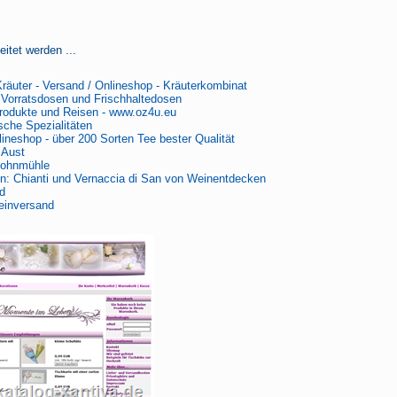
itet werden ...
äuter - Versand / Onlineshop - Kräuterkombinat
Vorratsdosen und Frischhaltedosen
Produkte und Reisen - www.oz4u.eu
ische Spezialitäten
ineshop - über 200 Sorten Tee bester Qualität
 Aust
Mohnmühle
en: Chianti und Vernaccia di San von Weinentdecken
d
einversand