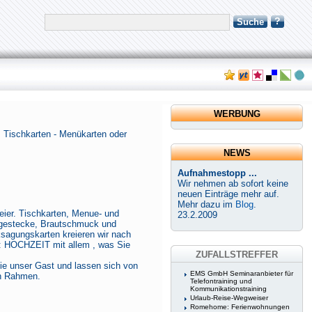
?
Suche
WERBUNG
g. Tischkarten - Menükarten oder
NEWS
Aufnahmestopp ...
Wir nehmen ab sofort keine
neuen Einträge mehr auf.
Mehr dazu im
Blog
.
eier. Tischkarten, Menue- und
23.2.2009
hgestecke, Brautschmuck und
nksagungskarten kreieren wir nach
: HOCHZEIT mit allem , was Sie
ZUFALLSTREFFER
Sie unser Gast und lassen sich von
EMS GmbH Seminaranbieter für
en Rahmen.
Telefontraining und
Kommunikationstraining
Urlaub-Reise-Wegweiser
Romehome: Ferienwohnungen