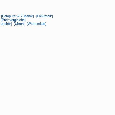
 [
Computer & Zubehör
] [
Elektronik
]
 [
Preisvergleiche
]
zubehör
] [
Uhren
] [
Werbemittel
]