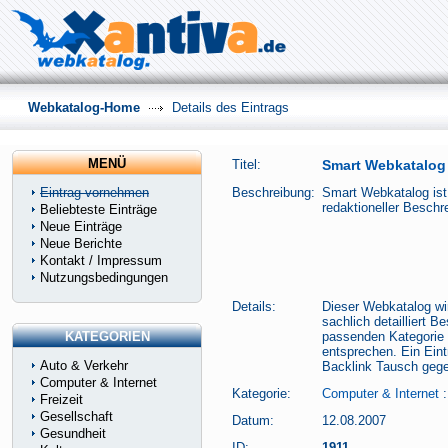
Webkatalog-Home
Details des Eintrags
MENÜ
Titel:
Smart Webkatalog
Eintrag vornehmen
Beschreibung:
Smart Webkatalog ist 
redaktioneller Beschr
Beliebteste Einträge
Neue Einträge
Neue Berichte
Kontakt / Impressum
Nutzungsbedingungen
Details:
Dieser Webkatalog wir
sachlich detailliert 
KATEGORIEN
passenden Kategorie 
entsprechen. Ein Ein
Auto & Verkehr
Backlink Tausch gege
Computer & Internet
Kategorie:
Computer & Internet
Freizeit
Gesellschaft
Datum:
12.08.2007
Gesundheit
ID:
1911