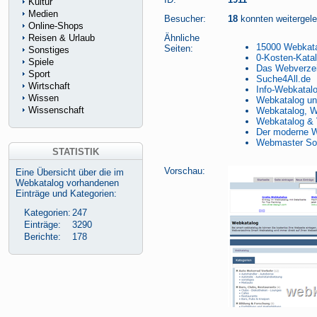
Kultur
Medien
Besucher:
18
konnten weitergelei
Online-Shops
Reisen & Urlaub
Ähnliche
15000 Webkat
Seiten:
Sonstiges
0-Kosten-Kata
Spiele
Das Webverzei
Sport
Suche4All.de
Wirtschaft
Info-Webkatalo
Wissen
Webkatalog un
Wissenschaft
Webkatalog, We
Webkatalog & 
Der moderne 
Webmaster Son
STATISTIK
Vorschau:
Eine Übersicht über die im
Webkatalog vorhandenen
Einträge und Kategorien:
Kategorien:
247
Einträge:
3290
Berichte:
178