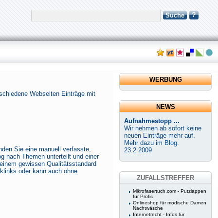
?
Suche
WERBUNG
erschiedene Webseiten Einträge mit
NEWS
Aufnahmestopp ...
Wir nehmen ab sofort keine
neuen Einträge mehr auf.
Mehr dazu im
Blog
.
nden Sie eine manuell verfasste,
23.2.2009
g nach Themen unterteilt und einer
einem gewissen Qualitätsstandard
cklinks oder kann auch ohne
ZUFALLSTREFFER
Mikrofasertuch.com - Putzlappen
für Profis
Onlineshop für modische Damen
Nachtwäsche
Internetrecht - Infos für