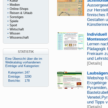
Schimonsk
Kultur
Medien
Aussergewö
Online-Shops
zur Herstel
Reisen & Urlaub
finnisches 
Sonstiges
Gestalten u
Spiele
Künstlerinn
Sport
Wirtschaft
Wissen
Individuell
Wissenschaft
Montessori
Lernen nac
Pädagogik h
STATISTIK
Freiraum zu
und Lehrsto
Eine Übersicht über die im
Webkatalog vorhandenen
[Details]
Einträge und Kategorien:
Kategorien:
247
Laubsägen
Einträge:
3290
Webshop fü
Berichte:
178
Erzgebirge 
Pyramiden,
Bastelzubeh
Venetel,Pyr
und Tipps 
[Details]