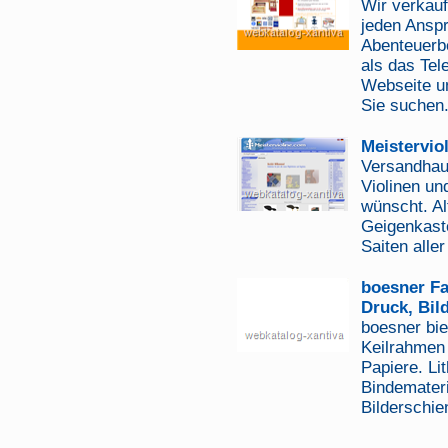
Wir verkau
jeden Ansp
Abenteuerbe
als das Tel
Webseite um
Sie suchen.
Meistervio
Versandhaus
Violinen un
wünscht. Al
Geigenkast
Saiten alle
boesner Fa
Druck, Bil
boesner bie
Keilrahmen 
Papiere. Li
Bindemateri
Bilderschie