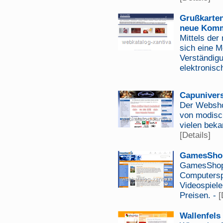
Grußkarten
neue Komm
Mittels der
sich eine 
Verständigu
elektronis
Capuniver
Der Websho
von modisc
vielen beka
[Details]
GamesSho
GamesShop2
Computersp
Videospiele
Preisen. -
[
Wallenfels