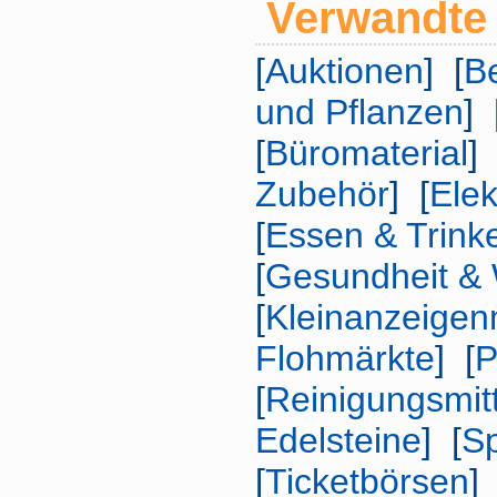
Verwandte 
[
Auktionen
] [
B
und Pflanzen
] 
[
Büromaterial
] 
Zubehör
] [
Elek
[
Essen & Trink
[
Gesundheit & 
[
Kleinanzeigen
Flohmärkte
] [
P
[
Reinigungsmitt
Edelsteine
] [
Sp
[
Ticketbörsen
] 