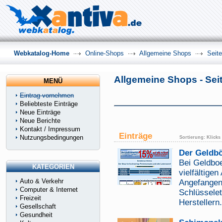
Webkatalog-Home
Online-Shops
Allgemeine Shops
Seite
Allgemeine Shops - Seit
MENÜ
Eintrag vornehmen
Beliebteste Einträge
Neue Einträge
Neue Berichte
Kontakt / Impressum
Einträge
Nutzungsbedingungen
Sortierung:
Klicks
Der Geldb
Bei Geldbo
KATEGORIEN
vielfältige
Auto & Verkehr
Angefangen
Computer & Internet
Schlüsselet
Freizeit
Herstellern
Gesellschaft
Gesundheit