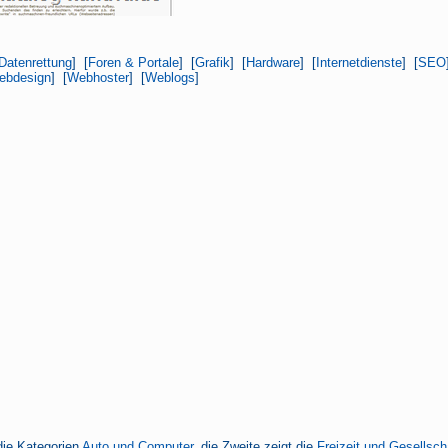
Datenrettung
] [
Foren & Portale
] [
Grafik
] [
Hardware
] [
Internetdienste
] [
SEO
ebdesign
] [
Webhoster
] [
Weblogs
]
die Kategorien
Auto und Computer
, die Zweite zeigt die
Freizeit und Gesellsch