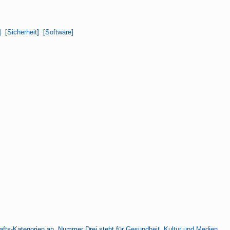
] [
Sicherheit
] [
Software
]
aft
s-Kategorien an, Nummer Drei steht für
Gesundheit, Kultur und Medien
,