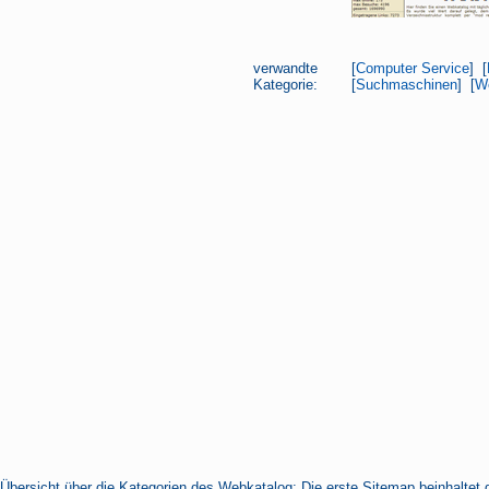
verwandte
[
Computer Service
] [
Kategorie:
[
Suchmaschinen
] [
W
Übersicht über die Kategorien des Webkatalog: Die erste Sitemap beinhaltet 