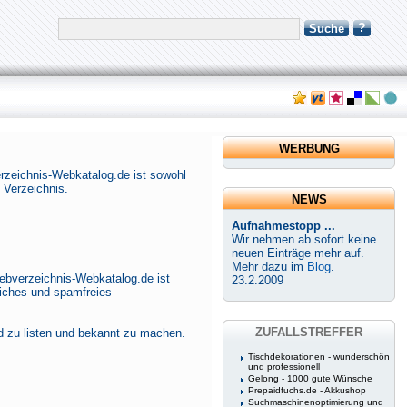
?
Suche
WERBUNG
erzeichnis-Webkatalog.de ist sowohl
 Verzeichnis.
NEWS
Aufnahmestopp ...
Wir nehmen ab sofort keine
neuen Einträge mehr auf.
Mehr dazu im
Blog
.
ebverzeichnis-Webkatalog.de ist
23.2.2009
liches und spamfreies
ZUFALLSTREFFER
d zu listen und bekannt zu machen.
Tischdekorationen - wunderschön
und professionell
Gelong - 1000 gute Wünsche
Prepaidfuchs.de - Akkushop
Suchmaschinenoptimierung und