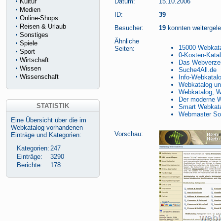
Kultur
Datum:
15.10.2006
Medien
ID:
39
Online-Shops
Reisen & Urlaub
Besucher:
19
konnten weitergelei
Sonstiges
Ähnliche
Spiele
15000 Webkat
Seiten:
Sport
0-Kosten-Kata
Wirtschaft
Das Webverzei
Wissen
Suche4All.de
Wissenschaft
Info-Webkatalo
Webkatalog un
Webkatalog, We
Der moderne 
STATISTIK
Smart Webkat
Webmaster Son
Eine Übersicht über die im
Webkatalog vorhandenen
Vorschau:
Einträge und Kategorien:
Kategorien:
247
Einträge:
3290
Berichte:
178