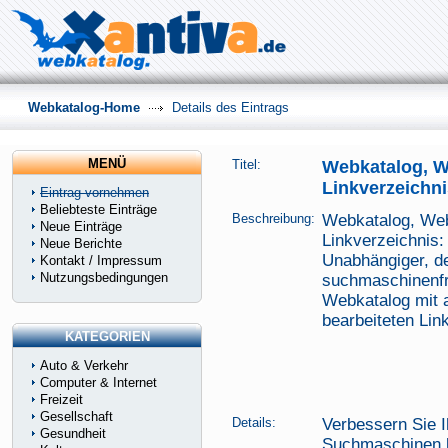
Webkatalog-Home
Details des Eintrags
MENÜ
Titel:
Webkatalog, We
Linkverzeichni
Eintrag vornehmen
Beliebteste Einträge
Beschreibung:
Webkatalog, Webv
Neue Einträge
Linkverzeichnis:
Neue Berichte
Unabhängiger, d
Kontakt / Impressum
Nutzungsbedingungen
suchmaschinenfr
Webkatalog mit a
bearbeiteten Lin
KATEGORIEN
Auto & Verkehr
Computer & Internet
Freizeit
Gesellschaft
Details:
Verbessern Sie I
Gesundheit
Suchmaschinen b