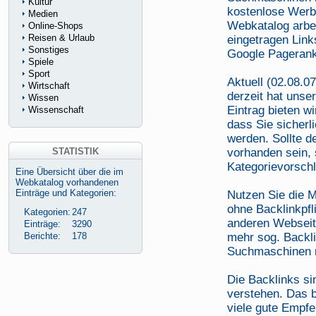
Kultur
kostenlose Werb
Medien
Webkatalog arbei
Online-Shops
Reisen & Urlaub
eingetragen Link
Sonstiges
Google Pagerank 
Spiele
Sport
Aktuell (02.08.0
Wirtschaft
derzeit hat unse
Wissen
Eintrag bieten w
Wissenschaft
dass Sie sicherl
werden. Sollte 
STATISTIK
vorhanden sein,
Kategorievorsch
Eine Übersicht über die im
Webkatalog vorhandenen
Einträge und Kategorien:
Nutzen Sie die M
ohne Backlinkpfl
Kategorien:
247
anderen Webseite
Einträge:
3290
Berichte:
178
mehr sog. Backl
Suchmaschinen re
Die Backlinks si
verstehen. Das b
viele gute Empfe