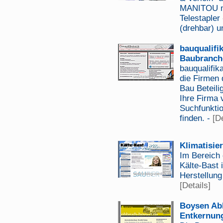
MANITOU ma
Telestapler
(drehbar) u
bauqualifi
Baubranch
bauqualifik
die Firmen
Bau Beteili
Ihre Firma 
Suchfunktio
finden. -
[De
Klimatisie
Im Bereich 
Kälte-Bast 
Herstellung
[Details]
Boysen Ab
Entkernun