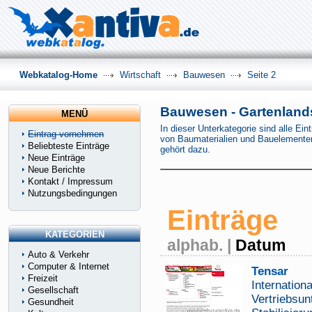
Webkatalog-Home
Wirtschaft
Bauwesen
Seite 2
Bauwesen - Gartenlands
MENÜ
In dieser Unterkategorie sind alle E
Eintrag vornehmen
von Baumaterialien und Bauelemente
Beliebteste Einträge
gehört dazu.
Neue Einträge
Neue Berichte
Kontakt / Impressum
Nutzungsbedingungen
Einträge
KATEGORIEN
alphab.
|
Datum
Auto & Verkehr
Computer & Internet
Tensar
Freizeit
Internation
Gesellschaft
Vertriebsun
Gesundheit