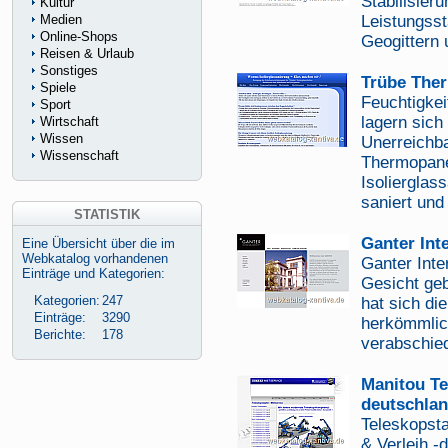
Stabilisie
Kultur
Medien
Leistungsst
Online-Shops
Geogittern 
Reisen & Urlaub
Sonstiges
Trübe The
Spiele
Feuchtigke
Sport
lagern sich
Wirtschaft
Wissen
Unerreichba
Wissenschaft
Thermopane
Isolierglas
saniert und
STATISTIK
Ganter Inte
Eine Übersicht über die im
Webkatalog vorhandenen
Ganter Inte
Einträge und Kategorien:
Gesicht geb
Kategorien:
247
hat sich d
Einträge:
3290
herkömmlic
Berichte:
178
verabschied
Manitou Te
deutschlan
Teleskopsta
& Verleih -