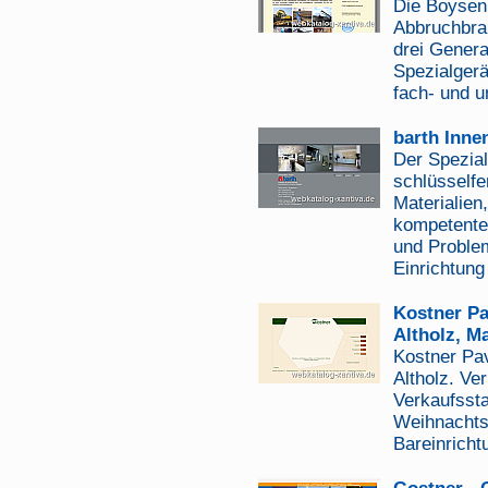
Die Boysen
Abbruchbran
drei Genera
Spezialgerä
fach- und u
barth Innen
Der Spezial
schlüsselfe
Materialien,
kompetente 
und Problem
Einrichtung
Kostner Pa
Altholz, M
Kostner Pav
Altholz. Ve
Verkaufsst
Weihnachtsm
Bareinrichtu