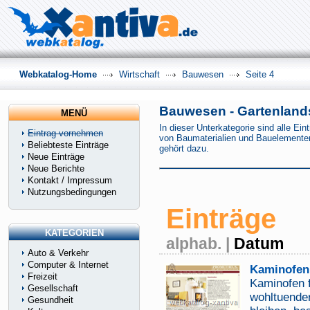
Webkatalog-Home
Wirtschaft
Bauwesen
Seite 4
Bauwesen - Gartenlands
MENÜ
In dieser Unterkategorie sind alle E
Eintrag vornehmen
von Baumaterialien und Bauelemente
Beliebteste Einträge
gehört dazu.
Neue Einträge
Neue Berichte
Kontakt / Impressum
Nutzungsbedingungen
Einträge
KATEGORIEN
alphab.
|
Datum
Auto & Verkehr
Computer & Internet
Kaminofen
Freizeit
Kaminofen 
Gesellschaft
wohltuende
Gesundheit