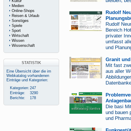
bleiben, b
Kultur
Medien
Online-Shops
Rudolf Neu
Reisen & Urlaub
Planungsb
Sonstiges
Rudolf Neum
Spiele
Bereich Hot
Sport
privater I
Wirtschaft
Wissen
umfasst all
Wissenschaft
und Planung
Granit und
STATISTIK
Mit fast zw
aus aller W
Eine Übersicht über die im
Webkatalog vorhandenen
Abbildungen
Einträge und Kategorien:
Datenbanke
Kategorien:
247
Einträge:
3290
Problemve
Berichte:
178
Anlagenba
Die basi Mit
und bauen p
und Pharma
Funkgestü