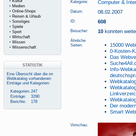
Kultur
Kategorie:
Computer & Inte
Medien
Online-Shops
Datum:
08.02.2007
Reisen & Urlaub
ID:
608
Sonstiges
Spiele
Besucher:
10
konnten weiter
Sport
Wirtschaft
Ähnliche
Wissen
15000 Web
Seiten:
Wissenschaft
0-Kosten-K
Das Webver
Suche4All.
STATISTIK
Info-Webkat
Eine Übersicht über die im
deutschspra
Webkatalog vorhandenen
Webkatalog
Einträge und Kategorien:
Webkatalog
Kategorien:
247
Linkverzei
Einträge:
3290
Webkatalog
Berichte:
178
Der moder
Smart Web
Vorschau: