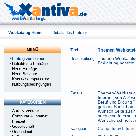
Webkatalog-Home
Details des Eintrags
MENÜ
Titel:
Themen Webkatal
Eintrag vornehmen
Beschreibung:
Themen Webkatalog 
Bedienung besticht,
Beliebteste Einträge
Neue Einträge
Neue Berichte
Kontakt / Impressum
Nutzungsbedingungen
Details:
Themen-Webkatalog 
Internet, von A-Z we
KATEGORIEN
Beruf und Bildung "
gelisted.Somit habe
Auto & Verkehr
Wunsch Seite zu fin
auch eine Interne, 
Computer & Internet
Wünsche schnellstmö
Freizeit
Gesellschaft
Kategorie:
Computer & Interne
Gesundheit