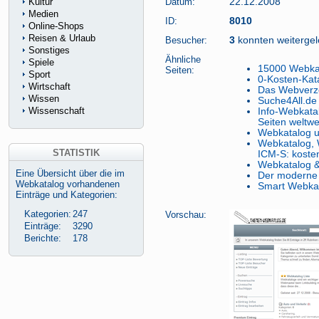
Kultur
Datum:
22.12.2008
Medien
ID:
8010
Online-Shops
Reisen & Urlaub
Besucher:
3
konnten weitergele
Sonstiges
Ähnliche
Spiele
15000 Webka
Seiten:
Sport
0-Kosten-Kat
Wirtschaft
Das Webverze
Wissen
Suche4All.de
Wissenschaft
Info-Webkatal
Seiten weltwe
Webkatalog u
Webkatalog, W
STATISTIK
ICM-S: koste
Webkatalog &
Eine Übersicht über die im
Der moderne
Webkatalog vorhandenen
Smart Webka
Einträge und Kategorien:
Kategorien:
247
Vorschau:
Einträge:
3290
Berichte:
178