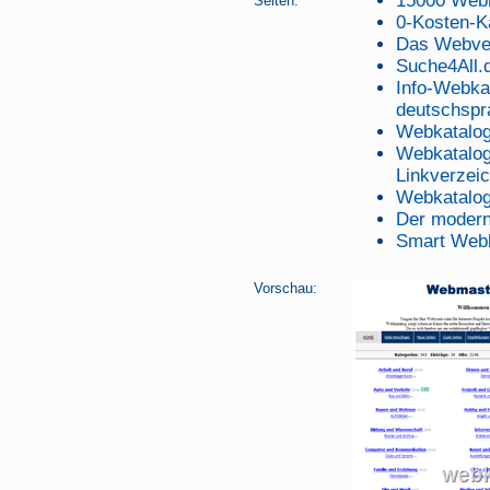
15000 Web
Seiten:
0-Kosten-K
Das Webver
Suche4All.
Info-Webkat
deutschspra
Webkatalog
Webkatalog
Linkverzei
Webkatalog
Der moder
Smart Web
Vorschau: