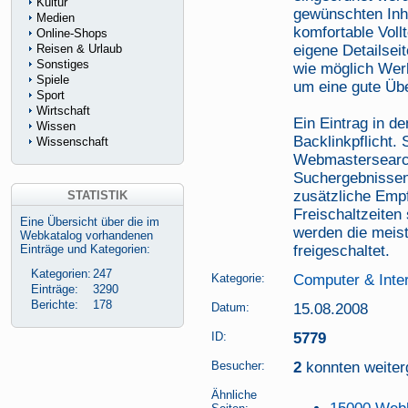
Kultur
gewünschten Inha
Medien
komfortable Voll
Online-Shops
Reisen & Urlaub
eigene Detailsei
Sonstiges
wie möglich Werb
Spiele
um eine gute Übe
Sport
Wirtschaft
Ein Eintrag in d
Wissen
Backlinkpflicht. 
Wissenschaft
Webmastersearch
Suchergebnissen 
zusätzliche Empf
STATISTIK
Freischaltzeiten
Eine Übersicht über die im
werden die meist
Webkatalog vorhandenen
Einträge und Kategorien:
freigeschaltet.
Kategorien:
247
Kategorie:
Computer & Inte
Einträge:
3290
Berichte:
178
Datum:
15.08.2008
ID:
5779
Besucher:
2
konnten weiterg
Ähnliche