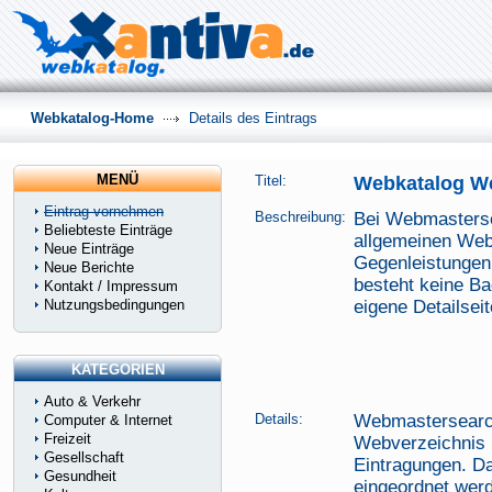
Webkatalog-Home
Details des Eintrags
MENÜ
Titel:
Webkatalog W
Eintrag vornehmen
Beschreibung:
Bei Webmasterse
Beliebteste Einträge
allgemeinen Web
Neue Einträge
Gegenleistungen 
Neue Berichte
besteht keine Bac
Kontakt / Impressum
Nutzungsbedingungen
eigene Detailseit
KATEGORIEN
Auto & Verkehr
Details:
Webmastersearch
Computer & Internet
Freizeit
Webverzeichnis m
Gesellschaft
Eintragungen. Da
Gesundheit
eingeordnet werd